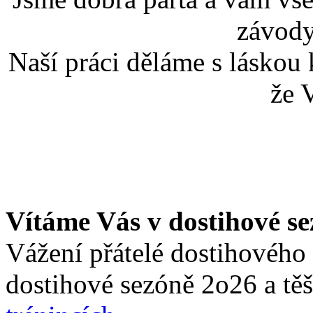
závody,
Naší práci děláme s láskou
že V
Vítáme Vás v dostihové s
Vážení přátelé dostihového 
dostihové sezóně 2o26 a tě