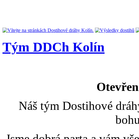
Tým DDCh Kolín
Otevřen
Náš tým Dostihové dráhy
bohu
Jsme dobrá parta a vám vš