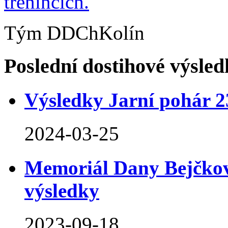
trénincích
.
Tým DDChKolín
Poslední dostihové výsled
Výsledky Jarní pohár 2
2024-03-25
Memoriál Dany Bejčkov
výsledky
2023-09-18